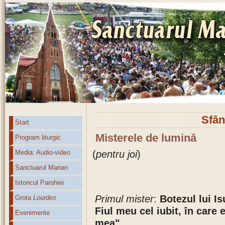
Sfân
Start
Misterele de lumină
Program liturgic
(
pentru joi
)
Media: Audio-video
Sanctuarul Marian
Istoricul Parohiei
Primul mister
:
Botezul lui I
Grota
Lourdes
Fiul meu cel iubit, în care
Evenimente
mea".