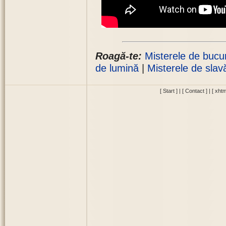
Roagă-te:
Misterele de bucu
de lumină
|
Misterele de slav
[ Start ]
|
[ Contact ]
|
[ xhtm