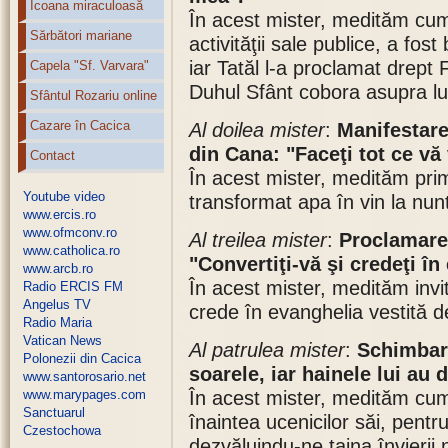
Icoana miraculoasă
În acest mister, medităm cum
Sărbători mariane
activităţii sale publice, a fos
iar Tatăl l-a proclamat drept F
Capela "Sf. Varvara"
Duhul Sfânt cobora asupra lu
Sfântul Rozariu online
Cazare în Cacica
Al doilea mister
:
Manifestare
din Cana: "Faceţi tot ce vă
Contact
În acest mister, medităm pri
Youtube video
transformat apa în vin la nun
www.ercis.ro
www.ofmconv.ro
Al treilea mister
:
Proclamare
www.catholica.ro
"Convertiţi-vă şi credeţi în
www.arcb.ro
În acest mister, medităm invit
Radio ERCIS FM
Angelus TV
crede în evanghelia vestită de
Radio Maria
Vatican News
Al patrulea mister
:
Schimbare
Polonezii din Cacica
soarele, iar hainele lui au 
www.santorosario.net
www.marypages.com
În acest mister, medităm cum
Sanctuarul
înaintea ucenicilor săi, pentru
Czestochowa
dezvăluindu-ne taina învierii 