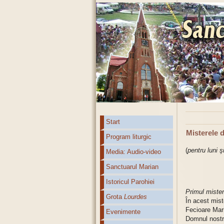
Start
Misterele 
Program liturgic
(
pentru luni 
Media: Audio-video
Sanctuarul Marian
Istoricul Parohiei
Primul mister
Grota
Lourdes
În acest mist
Fecioare Mari
Evenimente
Domnul nostr