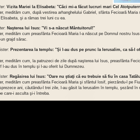
ter
:
Vizita Mariei la Elisabeta: "Căci mi-a făcut lucruri mari Cel Atotputern
er, medităm cum, după vestirea arhanghelului Gabriel, sfânta Fecioară Maria 
 Elisabeta, şi a rămas trei luni cu ea.
ter
:
Naşterea lui Isus: "Vi s-a născut Mântuitorul!"
ter, medităm cum preasfânta Fecioară Maria l-a născut pe Domnul nostru Isus 
-un grajd sărac.
ister
:
Prezentarea la templu: "Şi l-au dus pe prunc la Ierusalim, ca să-l o
er, medităm cum, la patruzeci de zile după naşterea lui Isus, preasfânta Feci
if l-au dus în templu şi l-au oferit lui Dumnezeu.
ister
:
Regăsirea lui Isus: "Oare nu ştiaţi că eu trebuie să fiu în casa Tată
er, medităm cum preasfânta Fecioară Maria şi sfântul Iosif, pierzându-l pe Fiul
sprezece ani, căutându-l trei zile, l-au găsit la Ierusalim în templu, şezând în 
pe care-i asculta şi-i întreba.