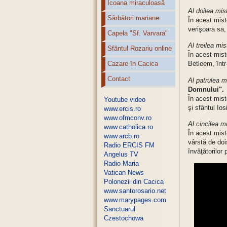
Icoana miraculoasă
Al doilea mis
Sărbători mariane
În acest mist
verişoara sa,
Capela "Sf. Varvara"
Al treilea mis
Sfântul Rozariu online
În acest mis
Cazare în Cacica
Betleem, într
Contact
Al patrulea m
Domnului".
În acest mist
Youtube video
şi sfântul Ios
www.ercis.ro
www.ofmconv.ro
Al cincilea m
www.catholica.ro
În acest mist
www.arcb.ro
vârstă de doi
Radio ERCIS FM
învăţătorilor 
Angelus TV
Radio Maria
Vatican News
Polonezii din Cacica
www.santorosario.net
www.marypages.com
Sanctuarul
Czestochowa