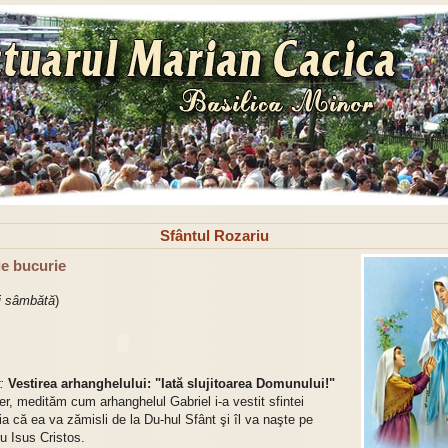
Sfântul Rozariu
de bucurie
şi sâmbătă
)
:
Vestirea arhanghelului: "Iată slujitoarea Domunului!"
er, medităm cum arhanghelul Gabriel i-a vestit sfintei
a că ea va zămisli de la Du-hul Sfânt şi îl va naşte pe
u Isus Cristos.