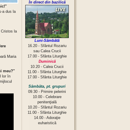
În direct din bazilică
ic!"
s-a dus la
Cristos la
Luni-Sâmbătă
16.20 - Sfântul Rozariu
fere
sau Calea Crucii
17.00 - Sfânta Liturghie
oară Maria
Duminică
10.20 - Calea Crucii
lui meu?"
11.00 - Sfânta Liturghie
 lor în
17.00 - Sfânta Liturghie
mijlocul
Sâmbăta, pt. grupuri
09.30 - Primire pelerini
10.00 - Celebrare
penitenţială
10.20 - Sfântul Rozariu
11.00 - Sfânta Liturghie
14.00 - Adoraţie
euharistică