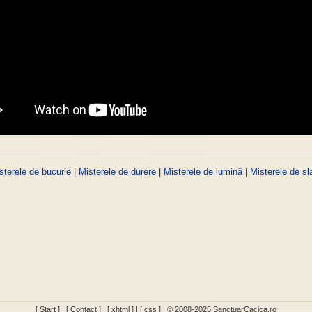
sterele de bucurie
|
Misterele de durere
|
Misterele de lumină
|
Misterele de sl
[ Start ]
|
[ Contact ]
|
[ xhtml ]
|
[ css ]
| © 2008-2025 SanctuarCacica.ro