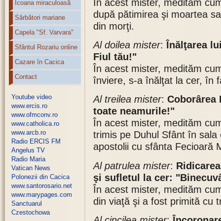
În acest mister, medităm cum 
Icoana miraculoasă
după pătimirea şi moartea sa,
Sărbători mariane
din morţi.
Capela "Sf. Varvara"
Al doilea mister
:
Înălţarea lu
Sfântul Rozariu online
Fiul tău!"
Cazare în Cacica
În acest mister, medităm cum 
Contact
înviere, s-a înălţat la cer, în 
Youtube video
Al treilea mister
:
Coborârea D
www.ercis.ro
toate neamurile!"
www.ofmconv.ro
În acest mister, medităm cum 
www.catholica.ro
www.arcb.ro
trimis pe Duhul Sfânt în sala
Radio ERCIS FM
apostolii cu sfânta Fecioară 
Angelus TV
Radio Maria
Al patrulea mister
:
Ridicarea
Vatican News
şi sufletul la cer: "Binecuv
Polonezii din Cacica
www.santorosario.net
În acest mister, medităm cum
www.marypages.com
din viaţă şi a fost primită cu t
Sanctuarul
Czestochowa
Al cincilea mister
:
Încoronare