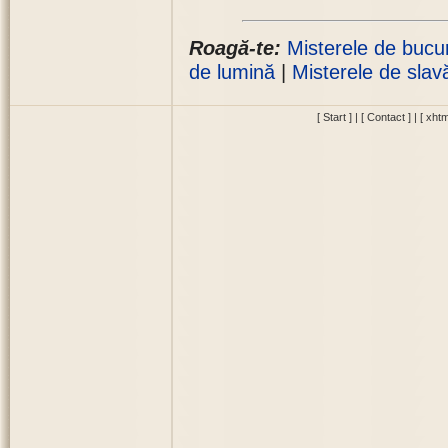
Roagă-te:
Misterele de bucu
de lumină
|
Misterele de slav
[ Start ]
|
[ Contact ]
|
[ xhtm