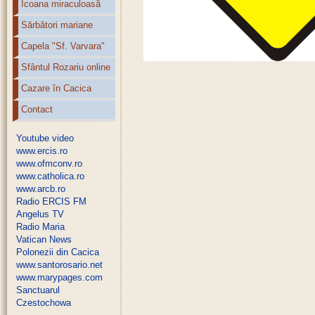
Icoana miraculoasă
Sărbători mariane
Capela "Sf. Varvara"
Sfântul Rozariu online
Cazare în Cacica
Contact
Youtube video
www.ercis.ro
www.ofmconv.ro
www.catholica.ro
www.arcb.ro
Radio ERCIS FM
Angelus TV
Radio Maria
Vatican News
Polonezii din Cacica
www.santorosario.net
www.marypages.com
Sanctuarul
Czestochowa