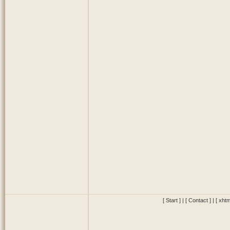
[ Start ]
|
[ Contact ]
|
[ xhtm